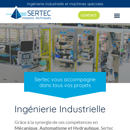
Ingénierie industrielle et machines spéciales
CONTACT
Sertec vous accompagne
dans tous vos projets
Ingénierie Industrielle
Grâce à la synergie de ces compétences en
Mécanique
,
Automatisme et
Hydraulique
, Sertec